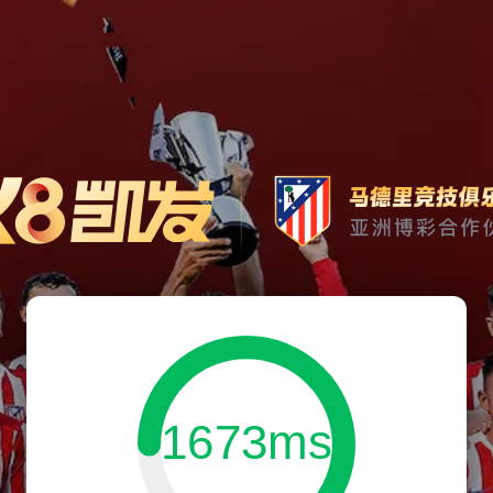
1673ms