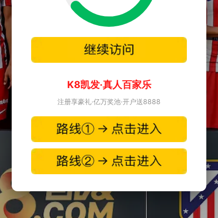
K8凯发·真人百家乐
注册享豪礼·亿万奖池·开户送8888